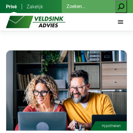
Ga
Zoeken
Privé
Zakelijk
naar
de
inhoud
Hypotheken