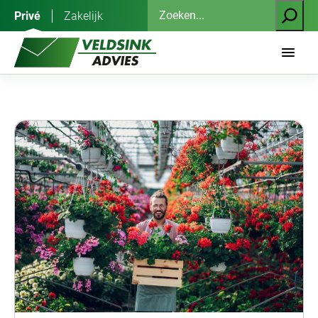
Ga
Zoeken
Privé
Zakelijk
naar
de
inhoud