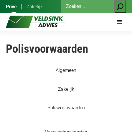
Ga
Zoeken
Privé
Zakelijk
naar
de
inhoud
Polisvoorwaarden
Algemeen
Zakelijk
Polisvoorwaarden