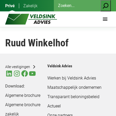
Ga
Zoeken
Privé
Zakelijk
naar
de
inhoud
Ruud Winkelhof
Veldsink Advies
Alle vestigingen
Werken bij Veldsink Advies
Download:
Maatschappelijk ondernemen
Algemene brochure
Transparant beloningsbeleid
Algemene brochure
Actueel
zakelijk
Onze partners