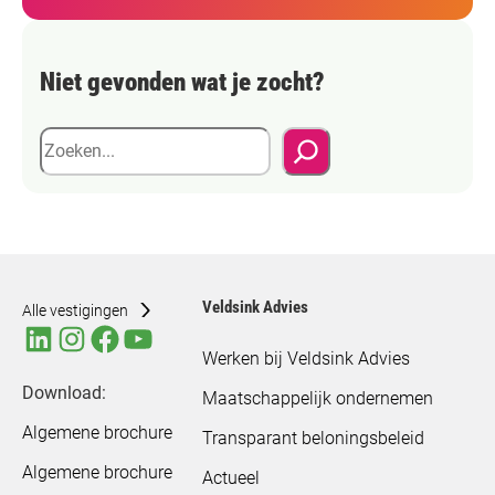
Niet gevonden wat je zocht?
Z
o
e
k
e
n
Veldsink Advies
Alle vestigingen
Werken bij Veldsink Advies
Download:
Maatschappelijk ondernemen
Algemene brochure
Transparant beloningsbeleid
Algemene brochure
Actueel