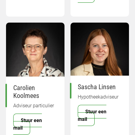
Sascha Linsen
Carolien
Koolmees
Hypotheekadviseur
Adviseur particulier
Stuur een
mail
Stuur een
mail