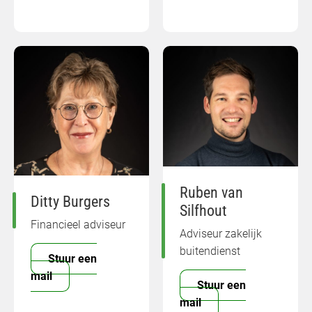
Ruben van
Ditty Burgers
Silfhout
Financieel adviseur
Adviseur zakelijk
buitendienst
Stuur een
mail
Stuur een
mail