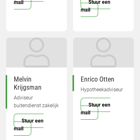
Stuur een
mail
mail
Melvin
Enrico Otten
Krijgsman
Hypotheekadviseur
Adviseur
Stuur een
buitendienst zakelijk
mail
Stuur een
mail