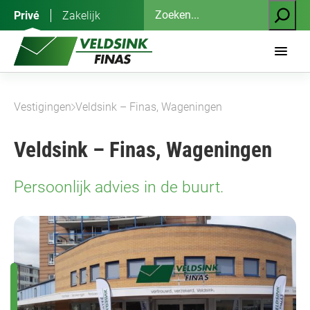
Ga
Zoeken
Privé
Zakelijk
naar
de
inhoud
Vestigingen
Veldsink – Finas, Wageningen
Veldsink – Finas, Wageningen
Persoonlijk advies in de buurt.