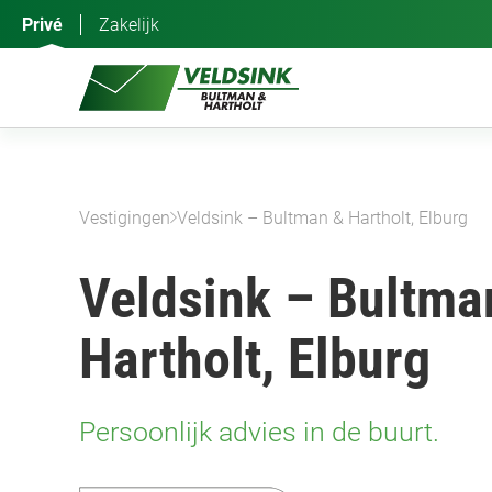
Ga
Privé
Zakelijk
naar
de
inhoud
Vestigingen
Veldsink – Bultman & Hartholt, Elburg
Veldsink – Bultma
Hartholt, Elburg
Persoonlijk advies in de buurt.