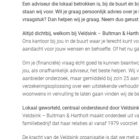
Een adviseur die lokaal betrokken is, bij de buurt én b
staan wij voor. Wil je graag persoonlijk advies over je
vraagstuk? Dan helpen wij je graag. Neem dus gerust
Altijd dichtbij, welkom bij Veldsink – Bultman & Harth
Ons kantoor bij jou in de buurt waar je terecht kunt vo
aandacht voor jouw wensen en behoefte. Of het nu gaa
Om je (financiële) vraag écht goed te kunnen beantwo
jou, als onafhankelijk adviseur, het beste helpen. Wij 
aanbieder onderzoek, maar gemiddeld bij zo’n 25 aan
verzekeringsoplossing over een uitstekende verhoudi
woonwens in vervulling te laten gaan vinden wij de b
Lokaal geworteld, centraal ondersteund door Veldsin
Veldsink – Bultman & Hartholt maakt onderdeel uit va
familiebedrijf dat haar relaties al vanaf 1979 voorziet 
De kracht van de Veldsink organisatie is dat we met on