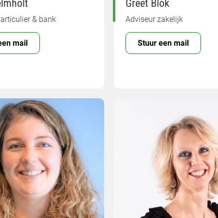
elmholt
Greet Blok
articulier & bank
Adviseur zakelijk
een mail
Stuur een mail