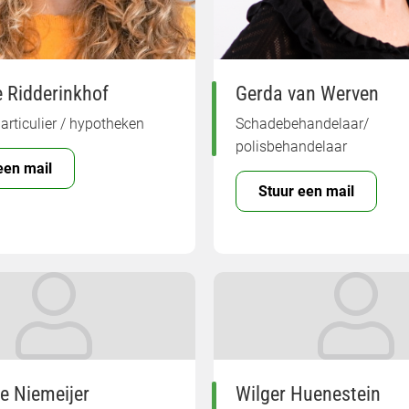
 Ridderinkhof
Gerda van Werven
articulier / hypotheken
Schadebehandelaar/
polisbehandelaar
een mail
Stuur een mail
e Niemeijer
Wilger Huenestein