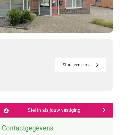
Stuur een e-mail
Stel in als jouw vestiging
Contactgegevens