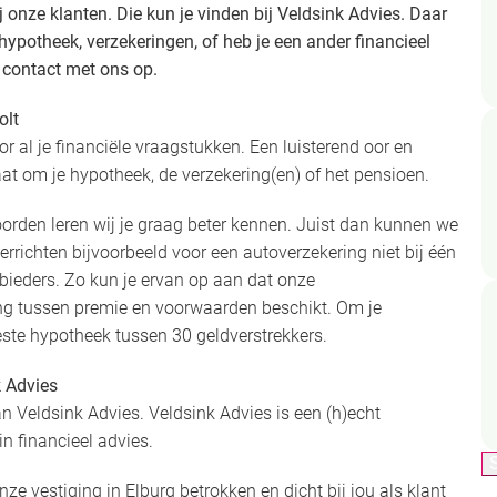
ij onze klanten. Die kun je vinden bij Veldsink Advies. Daar
 hypotheek, verzekeringen, of heb je een ander financieel
 contact met ons op.
olt
or al je financiële vraagstukken. Een luisterend oor en
t om je hypotheek, de verzekering(en) of het pensioen.
orden leren wij je graag beter kennen. Juist dan kunnen we
verrichten bijvoorbeeld voor een autoverzekering niet bij één
bieders. Zo kun je ervan op aan dat onze
ng tussen premie en voorwaarden beschikt. Om je
este hypotheek tussen 30 geldverstrekkers.
k Advies
n Veldsink Advies. Veldsink Advies is een (h)echt
in financieel advies.
ze vestiging in Elburg betrokken en dicht bij jou als klant