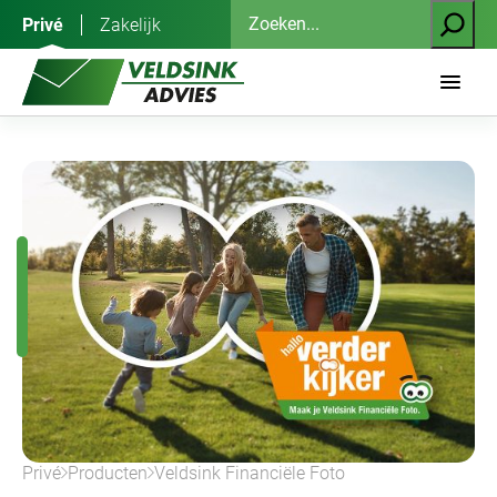
Ga
Zoeken
Privé
Zakelijk
naar
de
inhoud
Privé
Producten
Veldsink Financiële Foto