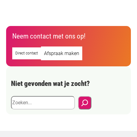
Neem contact met ons op!
Afspraak maken
Direct contact
Niet gevonden wat je zocht?
Z
o
e
k
e