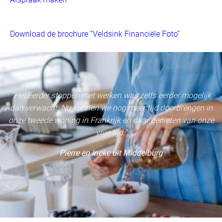
Download de brochure “Veldsink Financiële Foto”
“Het eerder stoppen met werken was zelfs eerder mogelijk
dan verwacht. Nu kunnen we nog meer tijd doorbrengen in
onze tweede woning in Frankrijk en daar genieten van onze
vrije tijd.”
Pierre en Ineke uit Middelburg