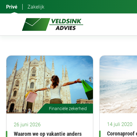
Ga
Privé
Zakelijk
naar
de
inhoud
Financiële zekerheid
14 juli 2020
26 juni 2026
Coronaproof 
Waarom we op vakantie anders