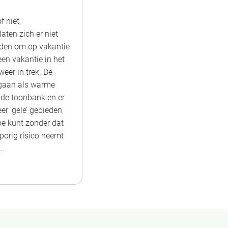
f niet,
aten zich er niet
den om op vakantie
een vakantie in het
weer in trek. De
 gaan als warme
 de toonbank en er
er ‘gele’ gebieden
oe kunt zonder dat
porig risico neemt
…