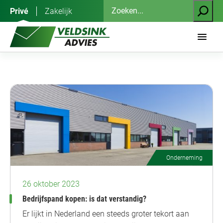
Ga
Zoeken
Privé
Zakelijk
naar
de
inhoud
Onderneming
26 oktober 2023
Bedrijfspand kopen: is dat verstandig?
Er lijkt in Nederland een steeds groter tekort aan