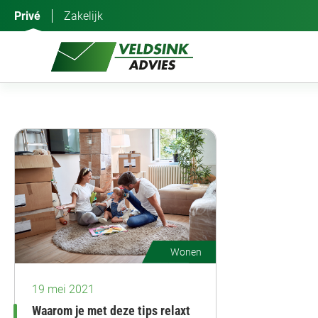
Ga
Privé
Zakelijk
naar
de
inhoud
Wonen
19 mei 2021
Waarom je met deze tips relaxt