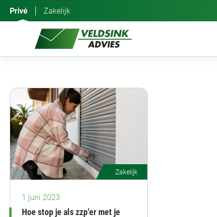
Ga
Privé
Zakelijk
naar
de
inhoud
Zakelijk
1 juni 2023
Hoe stop je als zzp’er met je