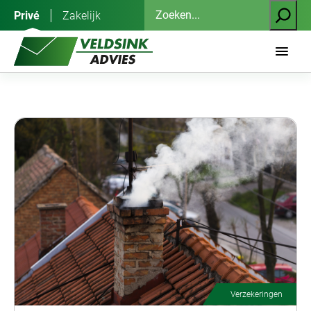
Ga
Zoeken
Privé
Zakelijk
naar
de
inhoud
Verzekeringen