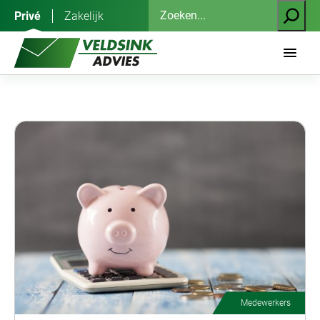
Ga
Zoeken
Privé
Zakelijk
naar
de
inhoud
Medewerkers