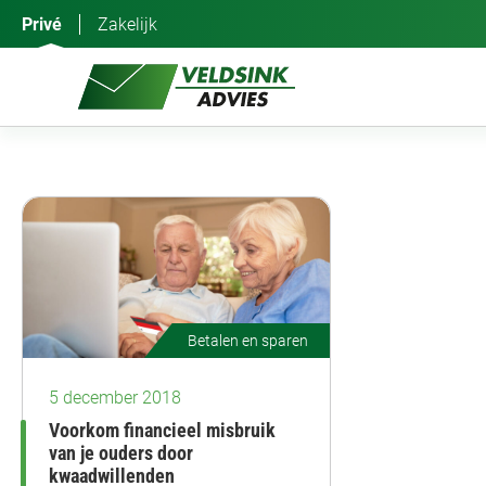
Ga
Privé
Zakelijk
naar
de
inhoud
Betalen en sparen
5 december 2018
Voorkom financieel misbruik
van je ouders door
kwaadwillenden