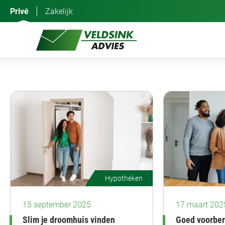
Ga
Privé
Zakelijk
naar
de
inhoud
Hypotheken
15 september 2025
17 maart 202
Slim je droomhuis vinden
Goed voorber