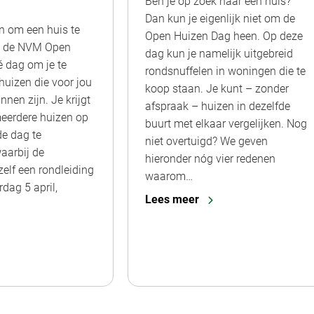
Ben je op zoek naar een huis?
Dan kun je eigenlijk niet om de
n om een huis te
Open Huizen Dag heen. Op deze
s de NVM Open
dag kun je namelijk uitgebreid
 dag om je te
rondsnuffelen in woningen die te
huizen die voor jou
koop staan. Je kunt – zonder
nnen zijn. Je krijgt
afspraak – huizen in dezelfde
eerdere huizen op
buurt met elkaar vergelijken. Nog
de dag te
niet overtuigd? We geven
aarbij de
hieronder nóg vier redenen
zelf een rondleiding
waarom…
rdag 5 april,
Lees meer