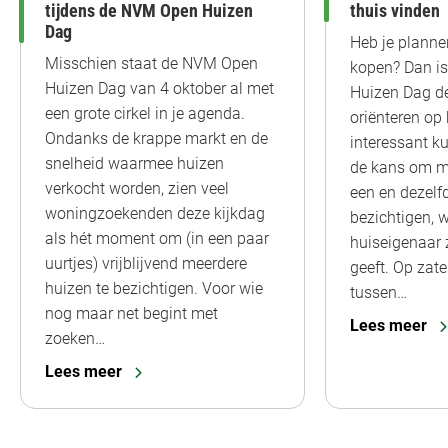
tijdens de NVM Open Huizen
thuis vinden
Dag
Heb je planne
Misschien staat de NVM Open
kopen? Dan i
Huizen Dag van 4 oktober al met
Huizen Dag dé
een grote cirkel in je agenda.
oriënteren op 
Ondanks de krappe markt en de
interessant ku
snelheid waarmee huizen
de kans om m
verkocht worden, zien veel
een en dezelf
woningzoekenden deze kijkdag
bezichtigen, w
als hét moment om (in een paar
huiseigenaar 
uurtjes) vrijblijvend meerdere
geeft. Op zate
huizen te bezichtigen. Voor wie
tussen…
nog maar net begint met
Lees meer
zoeken…
Lees meer