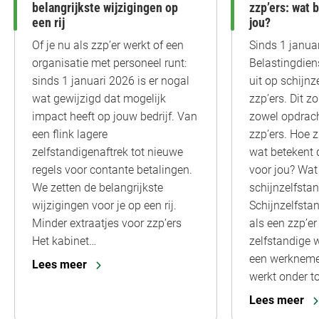
belangrijkste wijzigingen op
zzp’ers: wat 
een rij
jou?
Of je nu als zzp’er werkt of een
Sinds 1 januar
organisatie met personeel runt:
Belastingdien
sinds 1 januari 2026 is er nogal
uit op schijnz
wat gewijzigd dat mogelijk
zzp’ers. Dit zo
impact heeft op jouw bedrijf. Van
zowel opdrach
een flink lagere
zzp’ers. Hoe z
zelfstandigenaftrek tot nieuwe
wat betekent 
regels voor contante betalingen.
voor jou? Wat 
We zetten de belangrijkste
schijnzelfsta
wijzigingen voor je op een rij.
Schijnzelfsta
Minder extraatjes voor zzp’ers
als een zzp’er
Het kabinet…
zelfstandige w
een werknemer
Lees meer
werkt onder t
Lees meer