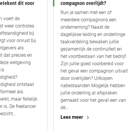
compagnon overlijdt?
betekent dit voor
Run je samen met een of
i voert de
meerdere compagnons een
st weer controles
onderneming? Naast de
elfstandigheid bij
dagelijkse leiding en onderlinge
rgt voor onrust bij
taakverdeling bewaken jullie
tgevers als
gezamenlijk de continuïteit en
it dat precies en
het voortbestaan van het bedrijf.
deze wetgeving
Zijn jullie goed voorbereid voor
is
het geval een compagnon uitvalt
ndigheid?
door overlijden? Uitkopen
ndigheid ontstaat
nabestaanden Mogelijk hebben
 formeel als
jullie onderling al afspraken
erkt, maar feitelijk
gemaakt voor het geval een van
 is. De freelancer
de…
oezicht…
Lees meer