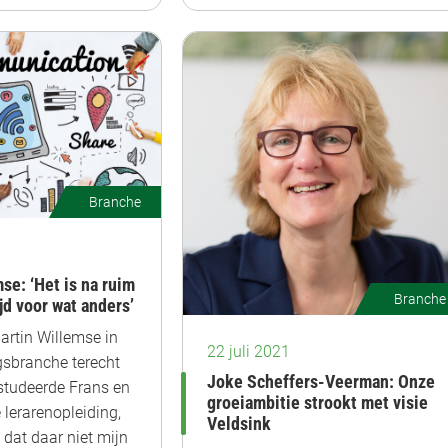
Branche
se: ‘Het is na ruim
Branche
ijd voor wat anders’
Martin Willemse in
22 juli 2021
gsbranche terecht
Joke Scheffers-Veerman: Onze
studeerde Frans en
groeiambitie strookt met visie
 lerarenopleiding,
Veldsink
dat daar niet mijn