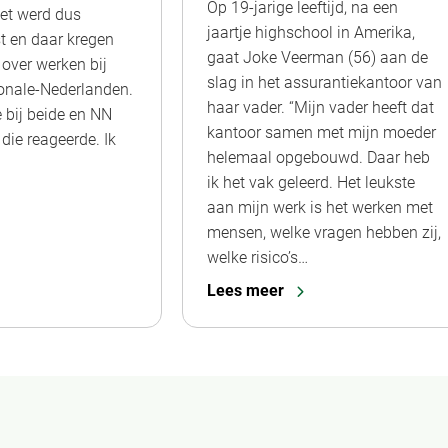
Op 19-jarige leeftijd, na een
Het werd dus
jaartje highschool in Amerika,
st en daar kregen
gaat Joke Veerman (56) aan de
 over werken bij
slag in het assurantiekantoor van
onale-Nederlanden.
haar vader. “Mijn vader heeft dat
de bij beide en NN
kantoor samen met mijn moeder
die reageerde. Ik
helemaal opgebouwd. Daar heb
ik het vak geleerd. Het leukste
aan mijn werk is het werken met
mensen, welke vragen hebben zij,
welke risico’s…
Lees meer