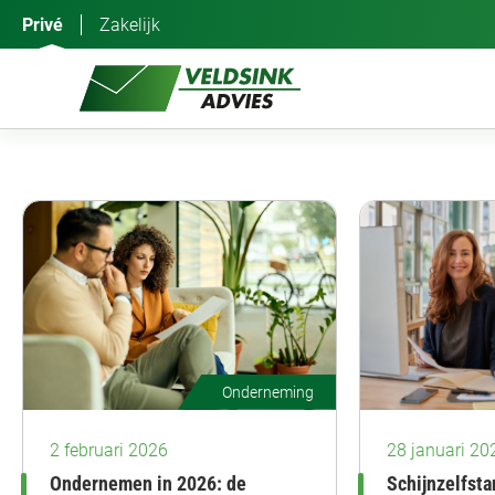
Ga
Privé
Zakelijk
naar
de
inhoud
Onderneming
2 februari 2026
28 januari 20
Ondernemen in 2026: de
Schijnzelfsta