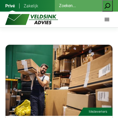
Ga
Zoeken
Privé
Zakelijk
naar
de
inhoud
Medewerkers