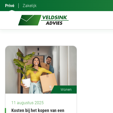
Ga
Privé
Zakelijk
naar
de
inhoud
Wonen
11 augustus 2025
Kosten bij het kopen van een