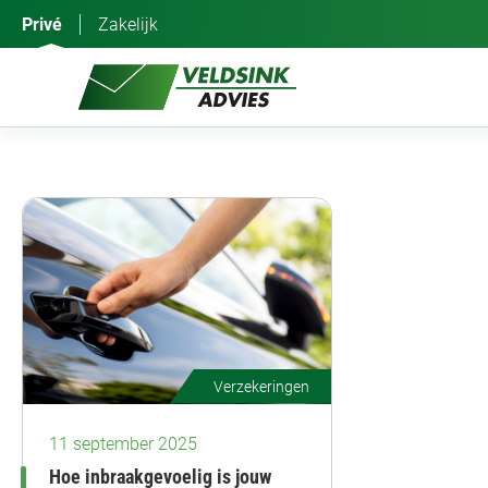
Ga
Privé
Zakelijk
naar
de
inhoud
Verzekeringen
11 september 2025
Hoe inbraakgevoelig is jouw