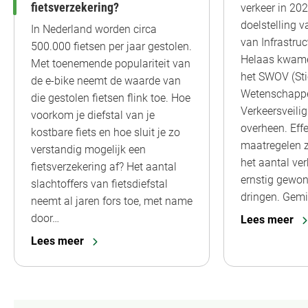
fietsverzekering?
verkeer in 20
doelstelling v
In Nederland worden circa
van Infrastruc
500.000 fietsen per jaar gestolen.
Helaas kwame
Met toenemende populariteit van
het SWOV (Sti
de e-bike neemt de waarde van
Wetenschappe
die gestolen fietsen flink toe. Hoe
Verkeersveili
voorkom je diefstal van je
overheen. Effe
kostbare fiets en hoe sluit je zo
maatregelen z
verstandig mogelijk een
het aantal ve
fietsverzekering af? Het aantal
ernstig gewon
slachtoffers van fietsdiefstal
dringen. Gemi
neemt al jaren fors toe, met name
door…
Lees meer
Lees meer