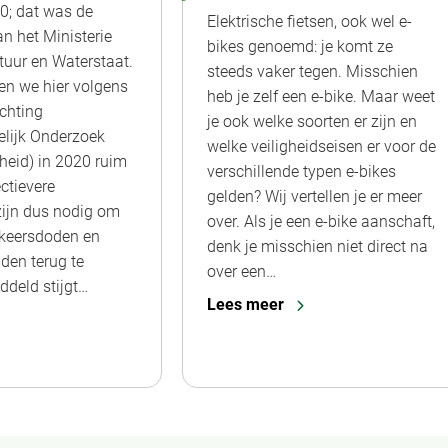
20; dat was de
Elektrische fietsen, ook wel e-
an het Ministerie
bikes genoemd: je komt ze
tuur en Waterstaat.
steeds vaker tegen. Misschien
n we hier volgens
heb je zelf een e-bike. Maar weet
chting
je ook welke soorten er zijn en
lijk Onderzoek
welke veiligheidseisen er voor de
gheid) in 2020 ruim
verschillende typen e-bikes
ctievere
gelden? Wij vertellen je er meer
ijn dus nodig om
over. Als je een e-bike aanschaft,
rkeersdoden en
denk je misschien niet direct na
den terug te
over een…
ddeld stijgt…
Lees meer