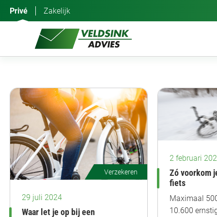
Ga
Privé
Zakelijk
naar
de
inhoud
2 februari 20
Verzekeren
Zó voorkom je
fiets
29 juli 2024
Maximaal 500
10.600 ernsti
Waar let je op bij een