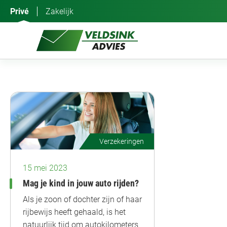
Ga
Privé
Zakelijk
naar
de
inhoud
Verzekeringen
15 mei 2023
Mag je kind in jouw auto rijden?
Als je zoon of dochter zijn of haar
rijbewijs heeft gehaald, is het
natuurlijk tijd om autokilometers