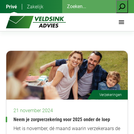
Ga
Zoeken
Privé
Zakelijk
naar
de
inhoud
Verzekeringen
21 november 2024
Neem je zorgverzekering voor 2025 onder de loep
Het is november, dé maand waarin verzekeraars de