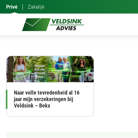
Ga
Privé
Zakelijk
naar
de
inhoud
Naar volle tevredenheid al 16
jaar mijn verzekeringen bij
Veldsink – Bekx