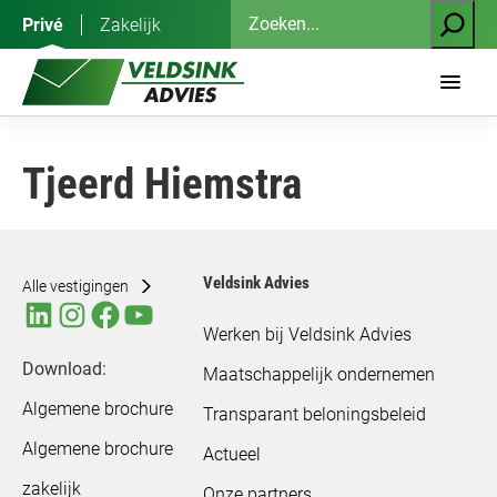
Ga
Zoeken
Privé
Zakelijk
naar
de
inhoud
Tjeerd Hiemstra
Veldsink Advies
Alle vestigingen
Werken bij Veldsink Advies
Download:
Maatschappelijk ondernemen
Algemene brochure
Transparant beloningsbeleid
Algemene brochure
Actueel
zakelijk
Onze partners