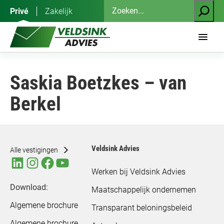
Ga
Zoeken
Privé
Zakelijk
naar
de
inhoud
Saskia Boetzkes – van
Berkel
Veldsink Advies
Alle vestigingen
Werken bij Veldsink Advies
Download:
Maatschappelijk ondernemen
Algemene brochure
Transparant beloningsbeleid
Algemene brochure