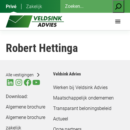
Ga
Zoeken
Privé
Zakelijk
naar
de
inhoud
Robert Hettinga
Veldsink Advies
Alle vestigingen
Werken bij Veldsink Advies
Download:
Maatschappelijk ondernemen
Algemene brochure
Transparant beloningsbeleid
Algemene brochure
Actueel
zakelijk
Onze partners