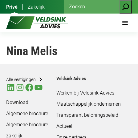
Ga
Zoeken
Privé
Zakelijk
naar
de
inhoud
Nina Melis
Veldsink Advies
Alle vestigingen
Werken bij Veldsink Advies
Download:
Maatschappelijk ondernemen
Algemene brochure
Transparant beloningsbeleid
Algemene brochure
Actueel
zakelijk
Onze partners