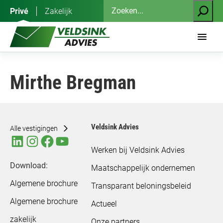
Ga
Zoeken
Privé
Zakelijk
naar
de
inhoud
Mirthe Bregman
Veldsink Advies
Alle vestigingen
Werken bij Veldsink Advies
Download:
Maatschappelijk ondernemen
Algemene brochure
Transparant beloningsbeleid
Algemene brochure
Actueel
zakelijk
Onze partners