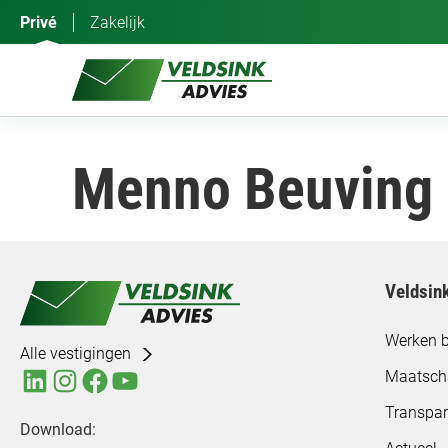
Ga
Privé
Zakelijk
naar
de
inhoud
Menno Beuving
Veldsin
Werken b
Alle vestigingen
Maatsch
Transpar
Download: