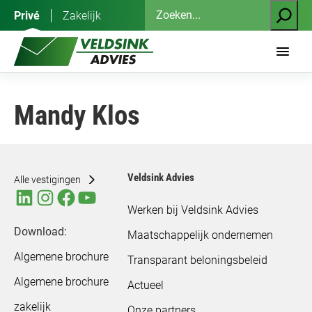
Ga
Zoeken
Privé
Zakelijk
naar
de
inhoud
Mandy Klos
Veldsink Advies
Alle vestigingen
Werken bij Veldsink Advies
Download:
Maatschappelijk ondernemen
Algemene brochure
Transparant beloningsbeleid
Algemene brochure
Actueel
zakelijk
Onze partners