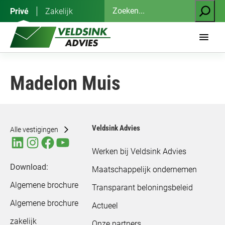
Ga
Zoeken
Privé
Zakelijk
naar
de
inhoud
Madelon Muis
Veldsink Advies
Alle vestigingen
Werken bij Veldsink Advies
Download:
Maatschappelijk ondernemen
Algemene brochure
Transparant beloningsbeleid
Algemene brochure
Actueel
zakelijk
Onze partners