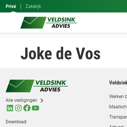
Ga
Privé
Zakelijk
naar
de
inhoud
Joke de Vos
Veldsin
Werken b
Alle vestigingen
Maatsch
Transpar
Download: