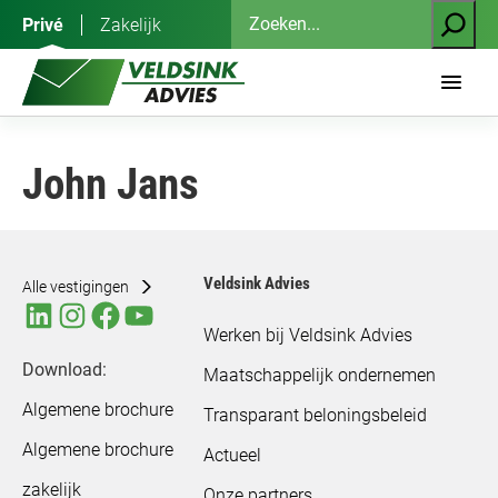
Ga
Zoeken
Privé
Zakelijk
naar
de
inhoud
John Jans
Veldsink Advies
Alle vestigingen
Werken bij Veldsink Advies
Download:
Maatschappelijk ondernemen
Algemene brochure
Transparant beloningsbeleid
Algemene brochure
Actueel
zakelijk
Onze partners