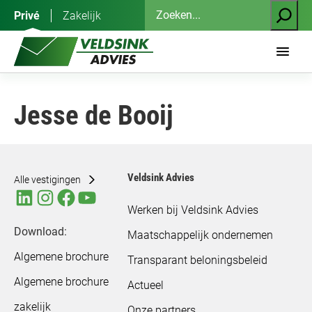
Ga
Zoeken
Privé
Zakelijk
naar
de
inhoud
Jesse de Booij
Veldsink Advies
Alle vestigingen
Werken bij Veldsink Advies
Download:
Maatschappelijk ondernemen
Algemene brochure
Transparant beloningsbeleid
Algemene brochure
Actueel
zakelijk
Onze partners