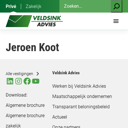
Ga
Zoeken
Privé
Zakelijk
naar
de
inhoud
Jeroen Koot
Veldsink Advies
Alle vestigingen
Werken bij Veldsink Advies
Download:
Maatschappelijk ondernemen
Algemene brochure
Transparant beloningsbeleid
Algemene brochure
Actueel
zakelijk
Onze partners