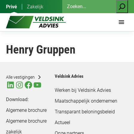
Ga
Zoeken
Privé
Zakelijk
naar
de
inhoud
Henry Gruppen
Veldsink Advies
Alle vestigingen
Werken bij Veldsink Advies
Download:
Maatschappelijk ondernemen
Algemene brochure
Transparant beloningsbeleid
Algemene brochure
Actueel
zakelijk
Onze partners