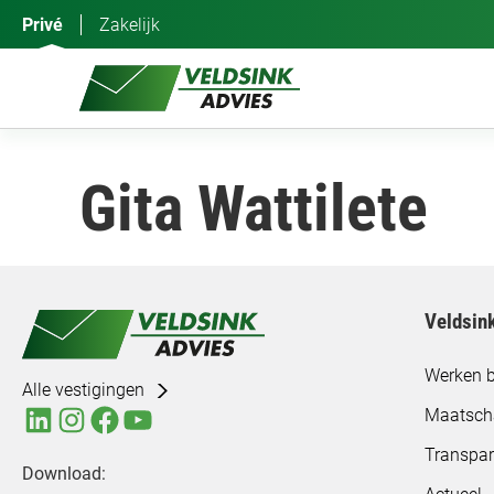
Ga
Privé
Zakelijk
naar
de
inhoud
Gita Wattilete
Veldsin
Werken b
Alle vestigingen
Maatsch
Transpar
Download: