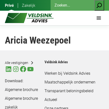
Ga
Zoeken
Privé
Zakelijk
naar
de
inhoud
Aricia Weezepoel
Veldsink Advies
Alle vestigingen
Werken bij Veldsink Advies
Download:
Maatschappelijk ondernemen
Algemene brochure
Transparant beloningsbeleid
Algemene brochure
Actueel
zakelijk
Onze partners