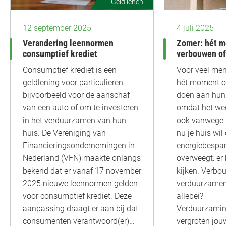
Geld lenen
12 september 2025
4 juli 2025
Verandering leennormen
Zomer: hét 
consumptief krediet
verbouwen of
Consumptief krediet is een
Voor veel men
geldlening voor particulieren,
hét moment o
bijvoorbeeld voor de aanschaf
doen aan hun 
van een auto of om te investeren
omdat het wee
in het verduurzamen van hun
ook vanwege me
huis. De Vereniging van
nu je huis wi
Financieringsondernemingen in
energiebespa
Nederland (VFN) maakte onlangs
overweegt: er 
bekend dat er vanaf 17 november
kijken. Verbo
2025 nieuwe leennormen gelden
verduurzamen
voor consumptief krediet. Deze
allebei?
aanpassing draagt er aan bij dat
Verduurzamin
consumenten verantwoord(er)…
vergroten jo