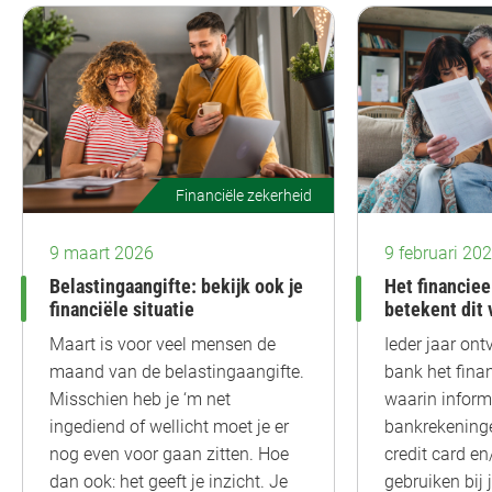
Financiële zekerheid
9 maart 2026
9 februari 20
Belastingaangifte: bekijk ook je
Het financiee
financiële situatie
betekent dit 
Maart is voor veel mensen de
Ieder jaar on
maand van de belastingaangifte.
bank het finan
Misschien heb je ‘m net
waarin informa
ingediend of wellicht moet je er
bankrekeninge
nog even voor gaan zitten. Hoe
credit card en
dan ook: het geeft je inzicht. Je
gebruiken bij 