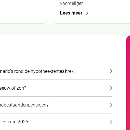
voordeliger…
Lees meer
enario’s rond de hypotheekrenteaftrek
neeuw of zon?
t nabestaandenpensioen?
ert er in 2026