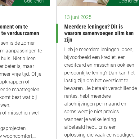
Geld lenen
Geld lenen
13 juni 2025
moment om te
Meerdere leningen? Dit is
 te verduurzamen
waarom samenvoegen slim kan
zijn
sen is de zomer
Heb je meerdere leningen lopen,
m aanpassingen te
bijvoorbeeld een krediet, een
huis. Niet alleen
creditcard en misschien ook een
r beter is, maar
persoonlijke lening? Dan kan het
er vrije tijd. Of je
lastig zijn om het overzicht te
l opknappen of
bewaren. Je betaalt verschillende
rende maatregelen
rentes, hebt meerdere
komt best wat bij
afschrijvingen per maand en
uwen,
soms weet je niet precies
 of misschien wel
wanneer je welke lening
afbetaald hebt. Er is een
gsprojecten
oplossing die vaak eenvoudiger,
uw wooncomfort,…