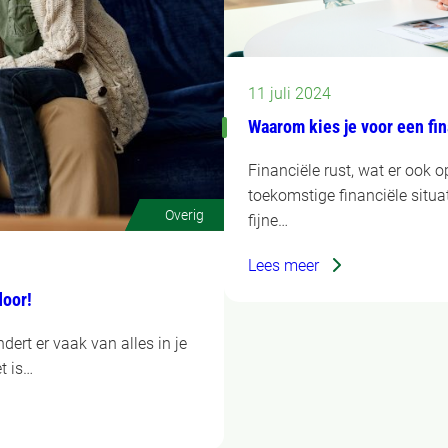
11 juli 2024
Waarom kies je voor een fi
Financiële rust, wat er ook 
toekomstige financiële situat
Overig
fijne…
Lees meer
door!
ndert er vaak van alles in je
t is…