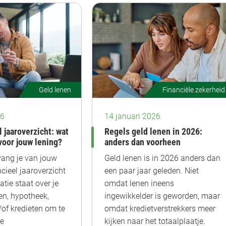
Geld lenen
Financiële zekerheid
26
14 januari 2026
l jaaroverzicht: wat
Regels geld lenen in 2026:
voor jouw lening?
anders dan voorheen
tvang je van jouw
Geld lenen is in 2026 anders dan
cieel jaaroverzicht
een paar jaar geleden. Niet
tie staat over je
omdat lenen ineens
n, hypotheek,
ingewikkelder is geworden, maar
/of kredieten om te
omdat kredietverstrekkers meer
je
kijken naar het totaalplaatje.