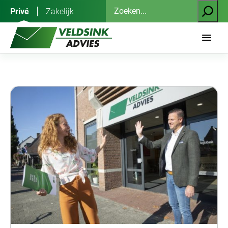
Ga
Zoeken
Privé
Zakelijk
naar
de
inhoud