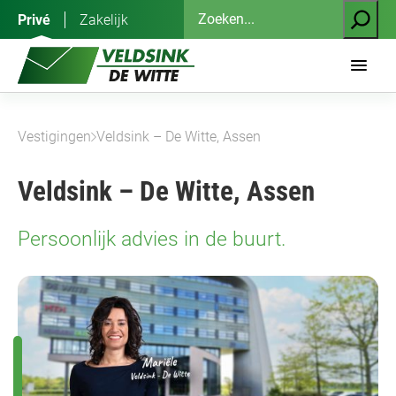
Ga
Zoeken
Privé
Zakelijk
naar
de
inhoud
Vestigingen
Veldsink – De Witte, Assen
Veldsink – De Witte, Assen
Persoonlijk advies in de buurt.