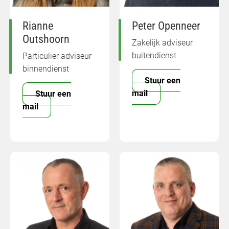
Rianne
Peter Openneer
Outshoorn
Zakelijk adviseur
buitendienst
Particulier adviseur
binnendienst
Stuur een
mail
Stuur een
mail