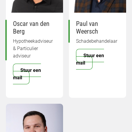
Oscar van den
Paul van
Berg
Weersch
Hypotheekadviseur
Schadebehandelaar
& Particulier
Stuur een
adviseur
mail
Stuur een
mail