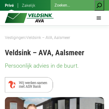
Ga
Zoeken
Privé
Zakelijk
naar
de
inhoud
Vestigingen
Veldsink – AVA, Aalsmeer
Veldsink – AVA, Aalsmeer
Persoonlijk advies in de buurt.