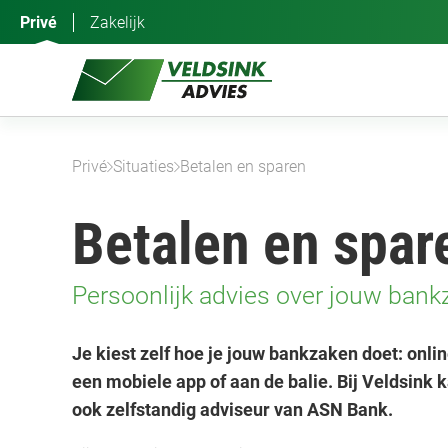
Ga
Privé
Zakelijk
naar
de
inhoud
Privé
Situaties
Betalen en sparen
Betalen en spar
Persoonlijk advies over jouw bank
Je kiest zelf hoe je jouw bankzaken doet: onlin
een mobiele app of aan de balie. Bij Veldsink k
ook zelfstandig adviseur van ASN Bank.