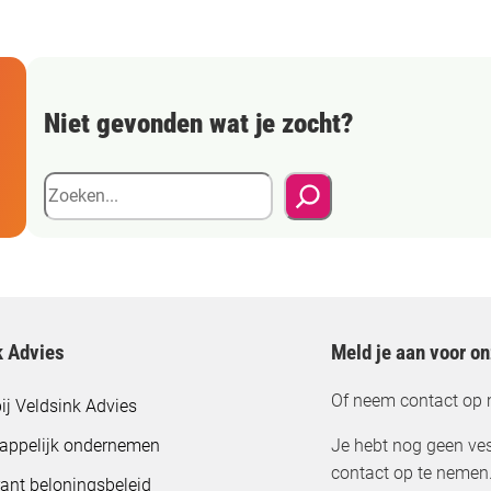
Niet gevonden wat je zocht?
Z
o
e
k
e
n
k Advies
Meld je aan voor o
Of neem contact op 
ij Veldsink Advies
appelijk ondernemen
Je hebt nog geen ves
contact op te nemen
ant beloningsbeleid